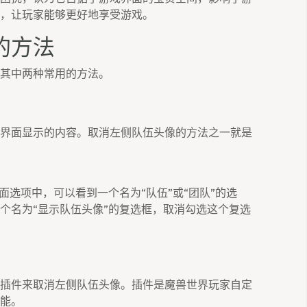
，让玩家能够更好地享受游戏。
的方法
其中两种常用的方法。
界面显示的内容。取消左侧队伍头像的方法之一就是
面选项中，可以看到一个名为“队伍”或“团队”的选
个名为“显示队伍头像”的复选框，取消勾选这个复选
插件来取消左侧队伍头像。插件是魔兽世界玩家自定
能。