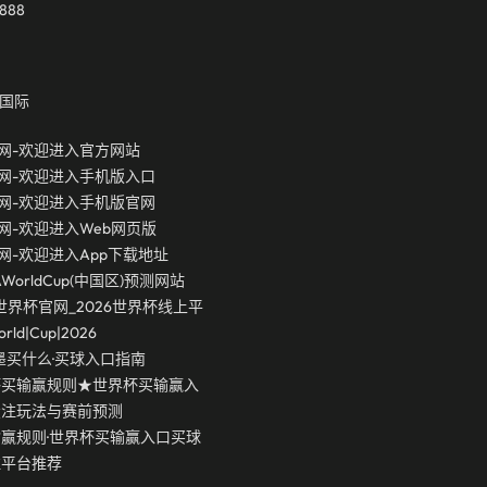
88
国际
官网-欢迎进入官方网站
官网-欢迎进入手机版入口
官网-欢迎进入手机版官网
官网-欢迎进入Web网页版
官网-欢迎进入app下载地址
AWorldCup(中国区)预测网站
26世界杯官网_2026世界杯线上平
rld|Cup|2026
加墨买什么·买球入口指南
杯买输赢规则★世界杯买输赢入
投注玩法与赛前预测
赢规则·世界杯买输赢入口买球
注平台推荐