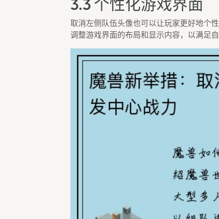
3.3 个性化游戏界面
取消左侧队伍头像也可以让玩家更好地个性
调整游戏界面的布局和显示内容，以满足自