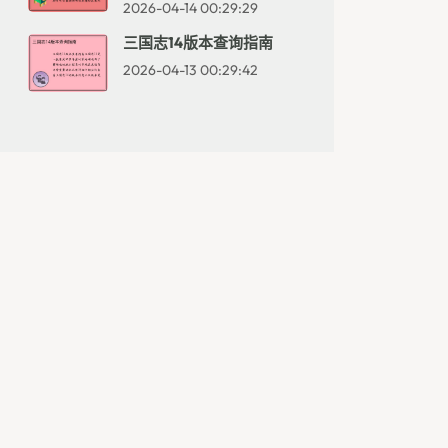
2026-04-14 00:29:29
三国志14版本查询指南
2026-04-13 00:29:42