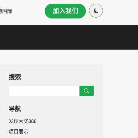
加入我们
游国际
搜索
导航
发现大奖888
项目展示