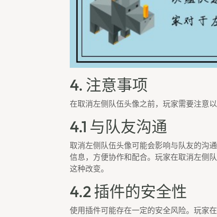
4. 注意事项
在取消左侧队伍头像之前，玩家需要注意以
4.1 与队友沟通
取消左侧队伍头像可能会影响与队友的沟通
信息，方便协作和配合。玩家在取消左侧队
这种改变。
4.2 插件的安全性
使用插件可能存在一定的安全风险。玩家在