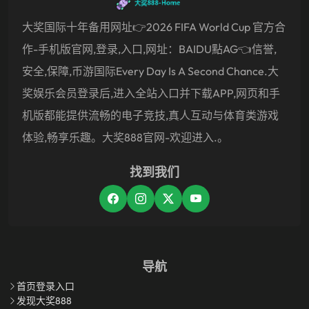
大奖国际十年备用网址👉2026 FIFA World Cup 官方合
作-手机版官网,登录,入口,网址：BAIDU點AG👈信誉,
安全,保障,币游国际Every Day Is A Second Chance.大
奖娱乐会员登录后,进入全站入口并下载APP,网页和手
机版都能提供流畅的电子竞技,真人互动与体育类游戏
体验,畅享乐趣。大奖888官网-欢迎进入.。
找到我们
导航
首页登录入口
发现大奖888