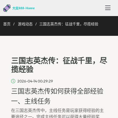
首页
游戏动态
三国志英杰传：征战千里，尽揽经验
三国志英杰传：征战千里，尽
揽经验
2026-04-14 00:29:29
三国志英杰传如何获得全部经验
一、主线任务
在三国志英杰传中，主线任务是玩家获得经验的主
要途径之一。完成主线任务可以获得大量经验奖