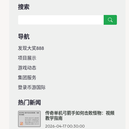
搜索
导航
发现大奖888
项目展示
游戏动态
集团服务
登录币游国际
热门新闻
传奇单机弓箭手如何击败怪物：视频
教学指南
2026-04-17 00:30:00