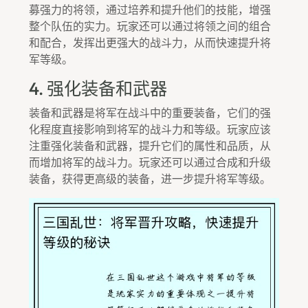
募强力的将领，通过培养和提升他们的技能，增强
整个队伍的实力。玩家还可以通过将领之间的组合
和配合，发挥出更强大的战斗力，从而快速提升将
军等级。
4. 强化装备和武器
装备和武器是将军在战斗中的重要装备，它们的强
化程度直接影响到将军的战斗力和等级。玩家应该
注重强化装备和武器，提升它们的属性和品质，从
而增加将军的战斗力。玩家还可以通过合成和升级
装备，获得更高级的装备，进一步提升将军等级。