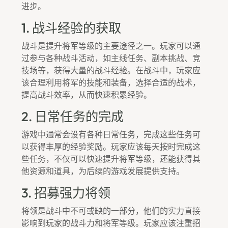
进步。
1. 战斗经验的获取
战斗是提升将军等级的主要途径之一。玩家可以通
过参与各种战斗活动，如主线任务、副本挑战、竞
技场等，获得大量的战斗经验。在战斗中，玩家应
该合理利用将军的技能和装备，选择合适的战术，
提高战斗效率，从而快速积累经验。
2. 日常任务的完成
游戏中通常会设有各种日常任务，完成这些任务可
以获得丰厚的经验奖励。玩家应该每天按时完成这
些任务，不仅可以快速提升将军等级，还能获得其
他资源和道具，为后续的游戏发展提供支持。
3. 招募强力将领
将领是战斗中不可或缺的一部分，他们的实力直接
影响到玩家的战斗力和将军等级。玩家应该注重招