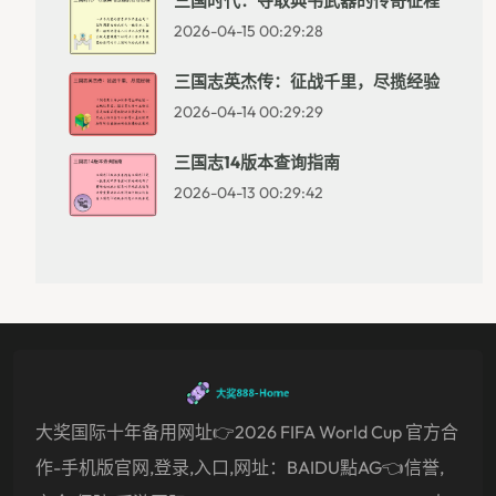
三国时代：夺取典韦武器的传奇征程
2026-04-15 00:29:28
三国志英杰传：征战千里，尽揽经验
2026-04-14 00:29:29
三国志14版本查询指南
2026-04-13 00:29:42
大奖国际十年备用网址👉2026 FIFA World Cup 官方合
作-手机版官网,登录,入口,网址：BAIDU點AG👈信誉,