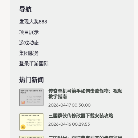
导航
发现大奖888
项目展示
游戏动态
集团服务
登录币游国际
热门新闻
传奇单机弓箭手如何击败怪物：视频
教学指南
2026-04-17 00:30:00
三国群侠传修改器下载安装攻略
2026-04-16 00:29:53