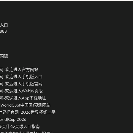
入口
88
国际
官网-欢迎进入官方网站
官网-欢迎进入手机版入口
官网-欢迎进入手机版官网
官网-欢迎进入Web网页版
官网-欢迎进入app下载地址
AWorldCup(中国区)预测网站
26世界杯官网_2026世界杯线上平
rld|Cup|2026
加墨买什么·买球入口指南