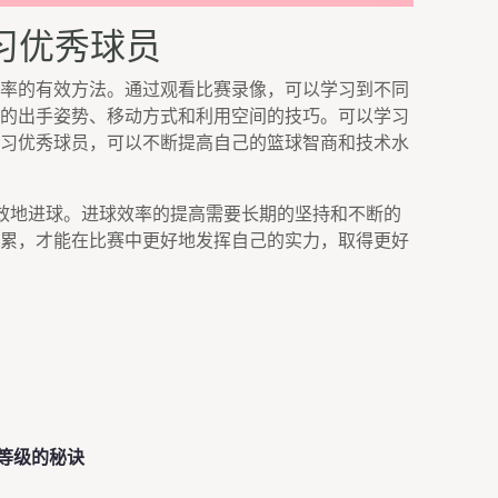
学习优秀球员
率的有效方法。通过观看比赛录像，可以学习到不同
的出手姿势、移动方式和利用空间的技巧。可以学习
习优秀球员，可以不断提高自己的篮球智商和技术水
效地进球。进球效率的提高需要长期的坚持和不断的
累，才能在比赛中更好地发挥自己的实力，取得更好
等级的秘诀