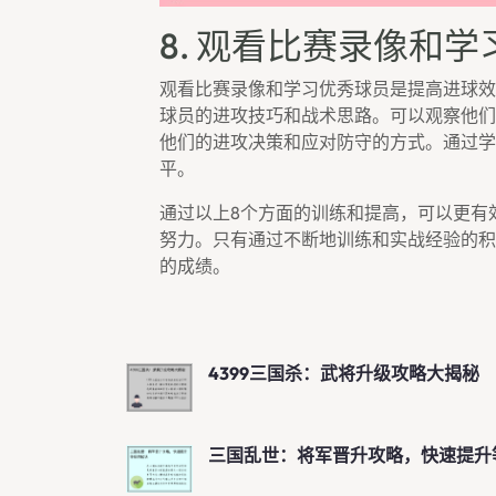
8. 观看比赛录像和
观看比赛录像和学习优秀球员是提高进球效
球员的进攻技巧和战术思路。可以观察他们
他们的进攻决策和应对防守的方式。通过学
平。
通过以上8个方面的训练和提高，可以更有
努力。只有通过不断地训练和实战经验的积
的成绩。
4399三国杀：武将升级攻略大揭秘
三国乱世：将军晋升攻略，快速提升