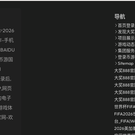
导航
首页登录
2026
发现大奖8
项目展示
合作-手机
游戏动态
AIDU
集团服务
登录币游
,币游国
Sitemap
d
大奖888
大奖888
录后,
大奖888
,网页
大奖888
的电子
大奖888
世界杯FIF
游戏体
FIFA20
官网-欢
台_FIFA|Wo
2026美